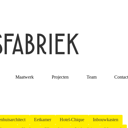
Maatwerk
Projecten
Team
Contac
nhuisarchitect
Eetkamer
Hotel-Chique
Inbouwkasten