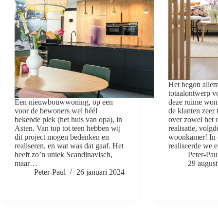
Het begon allem
totaalontwerp v
Een nieuwbouwwoning, op een
deze ruime won
voor de bewoners wel héél
de klanten zeer
bekende plek (het huis van opa), in
over zowel het 
Asten. Van top tot teen hebben wij
realisatie, volgd
dit project mogen bedenken en
woonkamer! In 
realiseren, en wat was dat gaaf. Het
realiseerde we
heeft zo’n uniek Scandinavisch,
Peter-Pau
maar…
29 augus
Peter-Paul
26 januari 2024