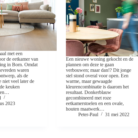
aal met een
oor de eetkamer van
Een nieuwe woning gekocht en de
ing in Born. Omdat
plannen om deze te gaan
 tevreden waren
verbouwen; maar dan!? Dit jonge
ontwerp, als de
stel stond overal voor open. Een
e niet veel later de
warme, maar gewaagde
de keuken
kleurencombinatie is daarom het
 een…
resultaat. Donkerblauw
l
gecombineerd met roze
tus 2023
eetkamerstoelen en een ovale,
houten maatwerk…
Peter-Paul
31 mei 2022