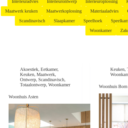
Interieuradvies
Interieurontwerp
Interieuroplossing
Maatwerk keuken
Maatwerkoplossing
Materiaaladvies
Scandinavisch
Slaapkamer
Speelhoek
Speelkam
Woonkamer
Zake
Akoestiek
,
Eetkamer
,
Keuken
,
Keuken
,
Maatwerk
,
Woonkam
Ontwerp
,
Scandinavisch
,
Totaalontwerp
,
Woonkamer
Woonhuis Born
Woonhuis Asten