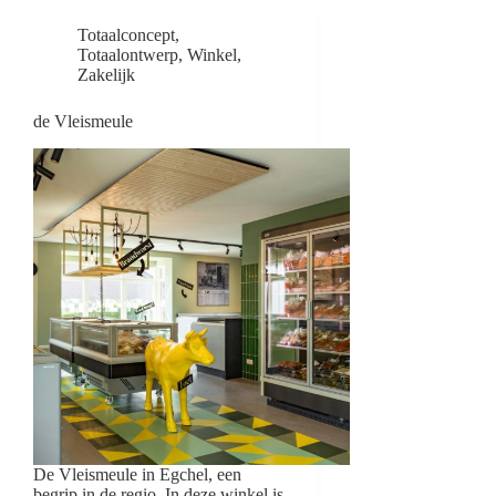
Totaalconcept
,
Totaalontwerp
,
Winkel
,
Zakelijk
de Vleismeule
De Vleismeule in Egchel, een
begrip in de regio. In deze winkel is