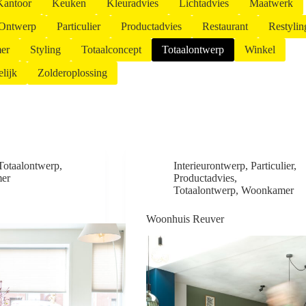
Kantoor
Keuken
Kleuradvies
Lichtadvies
Maatwerk
Ontwerp
Particulier
Productadvies
Restaurant
Restylin
er
Styling
Totaalconcept
Totaalontwerp
Winkel
lijk
Zolderoplossing
Totaalontwerp
,
Interieurontwerp
,
Particulier
,
er
Productadvies
,
Totaalontwerp
,
Woonkamer
Woonhuis Reuver