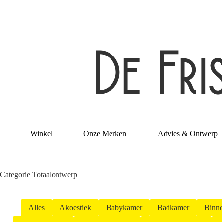
Ga
naar
de
inhoud
Winkel
Onze Merken
Advies & Ontwerp
Categorie
Totaalontwerp
Alles
Akoestiek
Babykamer
Badkamer
Binne