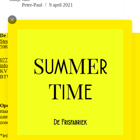
Peter-Paul
9 april 2021
De Frisfabriek
Steenstraat 30
5981AE Panningen
077 3031026
info@defrisfabriek.nl
KVK 93441819
BTW NL866402044B01
Openingstijden
maandag t/m vrijdag 10:00-17:00
zaterdag gesloten*
zondag gesloten
*iedere eerste zaterdag van de maand geopend (10:00-17:00)