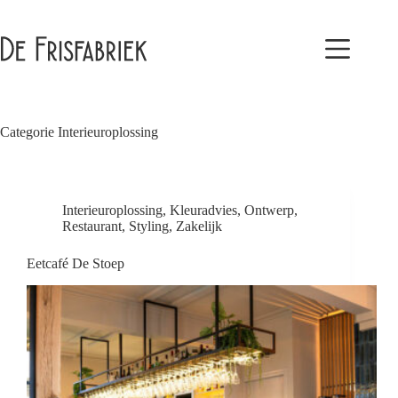
Ga
naar
de
inhoud
Categorie
Interieuroplossing
Interieuroplossing
,
Kleuradvies
,
Ontwerp
,
Restaurant
,
Styling
,
Zakelijk
Eetcafé De Stoep