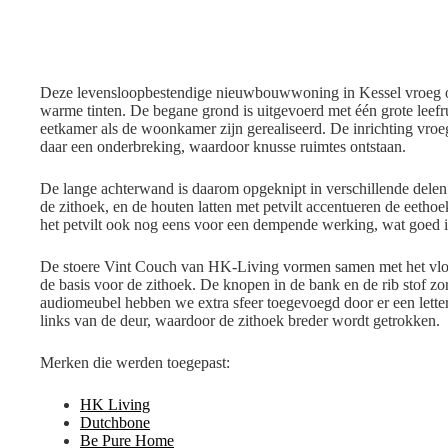
Deze levensloopbestendige nieuwbouwwoning in Kessel vroeg om e
warme tinten. De begane grond is uitgevoerd met één grote leef
eetkamer als de woonkamer zijn gerealiseerd. De inrichting vro
daar een onderbreking, waardoor knusse ruimtes ontstaan.
De lange achterwand is daarom opgeknipt in verschillende delen
de zithoek, en de houten latten met petvilt accentueren de eetho
het petvilt ook nog eens voor een dempende werking, wat goed i
De stoere Vint Couch van HK-Living vormen samen met het vloe
de basis voor de zithoek. De knopen in de bank en de rib stof zo
audiomeubel hebben we extra sfeer toegevoegd door er een lette
links van de deur, waardoor de zithoek breder wordt getrokken.
Merken die werden toegepast:
HK Living
Dutchbone
Be Pure Home